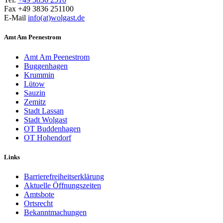
Fax +49 3836 251100
E-Mail
info(at)wolgast.de
Amt Am Peenestrom
Amt Am Peenestrom
Buggenhagen
Krummin
Lütow
Sauzin
Zemitz
Stadt Lassan
Stadt Wolgast
OT Buddenhagen
OT Hohendorf
Links
Barrierefreiheitserklärung
Aktuelle Öffnungszeiten
Amtsbote
Ortsrecht
Bekannt­machungen