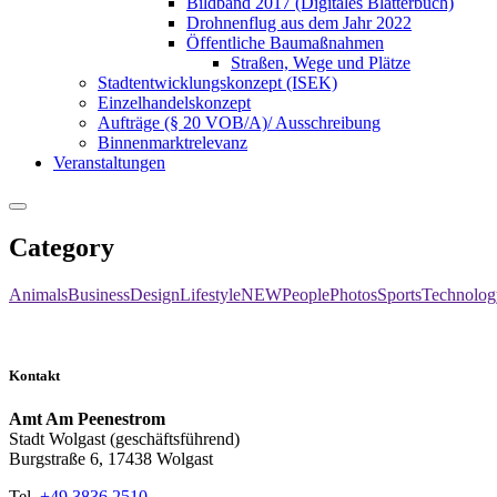
Bildband 2017 (Digitales Blätterbuch)
Drohnenflug aus dem Jahr 2022
Öffentliche Baumaßnahmen
Straßen, Wege und Plätze
Stadtentwicklungskonzept (ISEK)
Einzelhandelskonzept
Aufträge (§ 20 VOB/A)/ Ausschreibung
Binnenmarktrelevanz
Veranstaltungen
Category
Animals
Business
Design
Lifestyle
NEW
People
Photos
Sports
Technolog
Kontakt
Amt Am Peenestrom
Stadt Wolgast (geschäftsführend)
Burgstraße 6, 17438 Wolgast
Tel.
+49 3836 2510