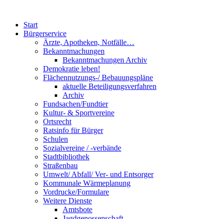
Start
Bürgerservice
Ärzte, Apotheken, Notfälle…
Bekanntmachungen
Bekanntmachungen Archiv
Demokratie leben!
Flächennutzungs-/ Bebauungspläne
aktuelle Beteiligungsverfahren
Archiv
Fundsachen/Fundtier
Kultur- & Sportvereine
Ortsrecht
Ratsinfo für Bürger
Schulen
Sozialvereine / -verbände
Stadtbibliothek
Straßenbau
Umwelt/ Abfall/ Ver- und Entsorger
Kommunale Wärmeplanung
Vordrucke/Formulare
Weitere Dienste
Amtsbote
Jagdgenossenschaft