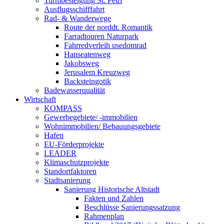
Turmbesteigung St. Petri
Ausflugsschifffahrt
Rad- & Wanderwege
Route der norddt. Romantik
Farradtouren Naturpark
Fahrredverleih usedomrad
Hanseatenweg
Jakobsweg
Jerusalem Kreuzweg
Backsteingotik
Badewasserqualität
Wirtschaft
KOMPASS
Gewerbegebiete/ -immobilien
Wohnimmobilien/ Bebauungsgebiete
Hafen
EU-Förderprojekte
LEADER
Klimaschutzprojekte
Standortfaktoren
Stadtsanierung
Sanierung Historische Altstadt
Fakten und Zahlen
Beschlüsse Sanierungssatzung
Rahmenplan