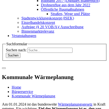
Bildband 2017 (Digitales Blätterbuch)
Drohnenflug aus dem Jahr 2022
Öffentliche Baumaßnahmen
Straßen, Wege und Plätze
Stadtentwicklungskonzept (ISEK)
Einzelhandelskonzept
Aufträge (§ 20 VOB/A)/ Ausschreibung
Binnenmarktrelevanz
Veranstaltungen
Suchformular
Suchen nach:
Kommunale Wärmeplanung
Home
Bürgerservice
Kommunale Wärmeplanung
Am 01.01.2024 ist das bundesweite
Wärmeplanungsgesetz
in Kraft
getreten. Ein wichtiges
Ziel der Wärmeplanung ist es, den vor