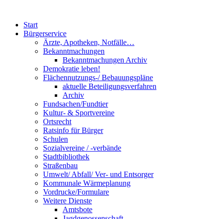
Start
Bürgerservice
Ärzte, Apotheken, Notfälle…
Bekanntmachungen
Bekanntmachungen Archiv
Demokratie leben!
Flächennutzungs-/ Bebauungspläne
aktuelle Beteiligungsverfahren
Archiv
Fundsachen/Fundtier
Kultur- & Sportvereine
Ortsrecht
Ratsinfo für Bürger
Schulen
Sozialvereine / -verbände
Stadtbibliothek
Straßenbau
Umwelt/ Abfall/ Ver- und Entsorger
Kommunale Wärmeplanung
Vordrucke/Formulare
Weitere Dienste
Amtsbote
Jagdgenossenschaft