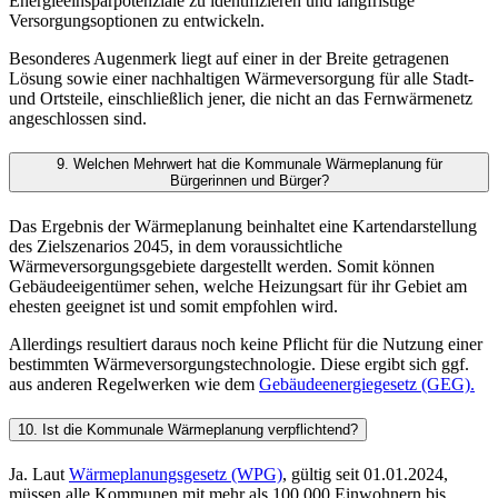
Energieeinsparpotenziale zu identifizieren und langfristige
Versorgungsoptionen zu entwickeln.
Besonderes Augenmerk liegt auf einer in der Breite getragenen
Lösung sowie einer nachhaltigen Wärmeversorgung für alle Stadt-
und Ortsteile, einschließlich jener, die nicht an das Fernwärmenetz
angeschlossen sind.
9. Welchen Mehrwert hat die Kommunale Wärmeplanung für
Bürgerinnen und Bürger?
Das Ergebnis der Wärmeplanung beinhaltet eine Kartendarstellung
des Zielszenarios 2045, in dem voraussichtliche
Wärmeversorgungsgebiete dargestellt werden. Somit können
Gebäudeeigentümer sehen, welche Heizungsart für ihr Gebiet am
ehesten geeignet ist und somit empfohlen wird.
Allerdings resultiert daraus noch keine Pflicht für die Nutzung einer
bestimmten Wärmeversorgungstechnologie. Diese ergibt sich ggf.
aus anderen Regelwerken wie dem
Gebäudeenergiegesetz (GEG).
10. Ist die Kommunale Wärmeplanung verpflichtend?
Ja. Laut
Wärmeplanungsgesetz (WPG)
, gültig seit 01.01.2024,
müssen alle Kommunen mit mehr als 100.000 Einwohnern bis