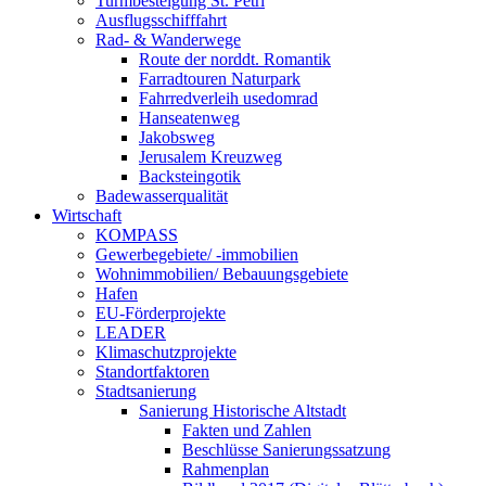
Turmbesteigung St. Petri
Ausflugsschifffahrt
Rad- & Wanderwege
Route der norddt. Romantik
Farradtouren Naturpark
Fahrredverleih usedomrad
Hanseatenweg
Jakobsweg
Jerusalem Kreuzweg
Backsteingotik
Badewasserqualität
Wirtschaft
KOMPASS
Gewerbegebiete/ -immobilien
Wohnimmobilien/ Bebauungsgebiete
Hafen
EU-Förderprojekte
LEADER
Klimaschutzprojekte
Standortfaktoren
Stadtsanierung
Sanierung Historische Altstadt
Fakten und Zahlen
Beschlüsse Sanierungssatzung
Rahmenplan