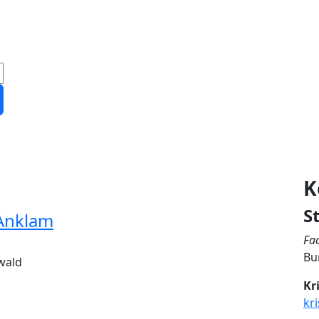
K
S
Anklam
Fac
Bu
wald
Kr
kr