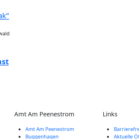
ak“
wald
ast
Amt Am Peenestrom
Links
Amt Am Peenestrom
Barrierefr
Buggenhagen
Aktuelle Ö