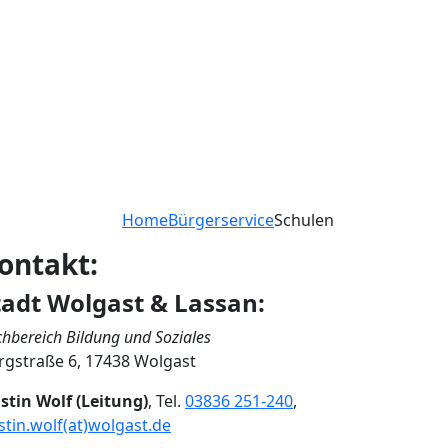
Home
Bürgerservice
Schulen
ontakt:
tadt Wolgast & Lassan:
hbereich Bildung und Soziales
rgstraße 6, 17438 Wolgast
istin Wolf (Leitung)
, Tel.
03836 251-240
,
istin.wolf(at)wolgast.de