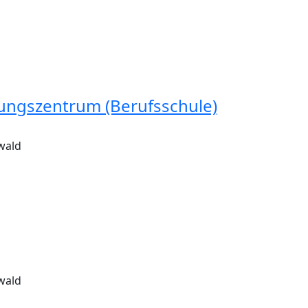
dungszentrum (Berufsschule)
wald
wald