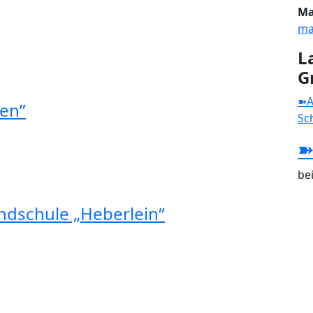
Ma
ma
L
G
➽A
ten”
Sc
➽
be
ndschule „Heberlein“