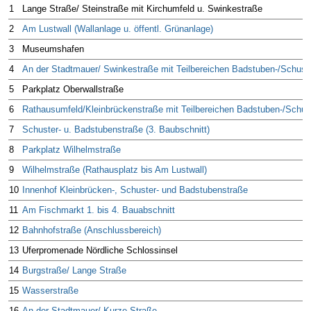
1
Lange Straße/ Steinstraße mit Kirchumfeld u. Swinkestraße
2
Am Lustwall (Wallanlage u. öffentl. Grünanlage)
3
Museumshafen
4
An der Stadtmauer/ Swinkestraße mit Teilbereichen Badstuben-/Schust
5
Parkplatz Oberwallstraße
6
Rathausumfeld/Kleinbrückenstraße mit Teilbereichen Badstuben-/Schus
7
Schuster- u. Badstubenstraße (3. Baubschnitt)
8
Parkplatz Wilhelmstraße
9
Wilhelmstraße (Rathausplatz bis Am Lustwall)
10
Innenhof Kleinbrücken-, Schuster- und Badstubenstraße
11
Am Fischmarkt 1. bis 4. Bauabschnitt
12
Bahnhofstraße (Anschlussbereich)
13
Uferpromenade Nördliche Schlossinsel
14
Burgstraße/ Lange Straße
15
Wasserstraße
16
An der Stadtmauer/ Kurze Straße