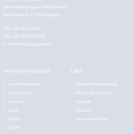
Stadt Wolgast (geschäftsführend)
Burgstraße 6, 17438 Wolgast
Tel.
+49 3836 2510
Fax +49 3836 251100
E-Mail
info(at)wolgast.de
Amt Am Peenestrom
Links
Amt Am Peenestrom
Barrierefreiheitserklärung
Buggenhagen
Aktuelle Öffnungszeiten
Krummin
Amtsbote
Lütow
Ortsrecht
Sauzin
Bekannt­machungen
Zemitz