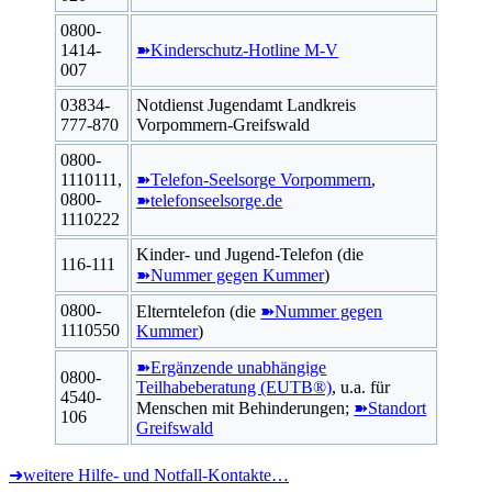
0800-
1414-
➽Kinderschutz-Hotline M-V
007
03834-
Notdienst Jugendamt Landkreis
777-870
Vorpommern-Greifswald
0800-
1110111,
➽Telefon-Seelsorge Vorpommern
,
0800-
➽telefonseelsorge.de
1110222
Kinder- und Jugend-Telefon (die
116-111
➽Nummer gegen Kummer
)
0800-
Elterntelefon (die
➽Nummer gegen
1110550
Kummer
)
➽Ergänzende unabhängige
0800-
Teilhabeberatung (EUTB®)
, u.a. für
4540-
Menschen mit Behinderungen;
➽Standort
106
Greifswald
➜weitere Hilfe- und Notfall-Kontakte…