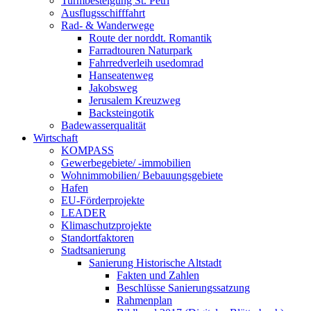
Turmbesteigung St. Petri
Ausflugsschifffahrt
Rad- & Wanderwege
Route der norddt. Romantik
Farradtouren Naturpark
Fahrredverleih usedomrad
Hanseatenweg
Jakobsweg
Jerusalem Kreuzweg
Backsteingotik
Badewasserqualität
Wirtschaft
KOMPASS
Gewerbegebiete/ -immobilien
Wohnimmobilien/ Bebauungsgebiete
Hafen
EU-Förderprojekte
LEADER
Klimaschutzprojekte
Standortfaktoren
Stadtsanierung
Sanierung Historische Altstadt
Fakten und Zahlen
Beschlüsse Sanierungssatzung
Rahmenplan