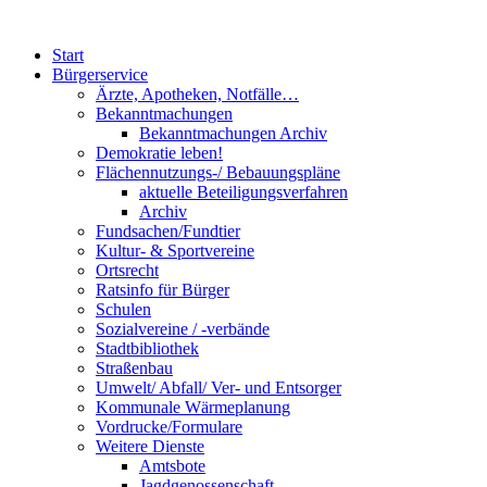
Start
Bürgerservice
Ärzte, Apotheken, Notfälle…
Bekanntmachungen
Bekanntmachungen Archiv
Demokratie leben!
Flächennutzungs-/ Bebauungspläne
aktuelle Beteiligungsverfahren
Archiv
Fundsachen/Fundtier
Kultur- & Sportvereine
Ortsrecht
Ratsinfo für Bürger
Schulen
Sozialvereine / -verbände
Stadtbibliothek
Straßenbau
Umwelt/ Abfall/ Ver- und Entsorger
Kommunale Wärmeplanung
Vordrucke/Formulare
Weitere Dienste
Amtsbote
Jagdgenossenschaft