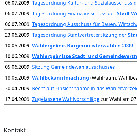
06.07.2009
Tagesordnung Kultur- und Sozialausschuss 
06.07.2009
Tagesordnung Finanzausschuss der
Stadt W
06.07.2009
Tagesordnung Ausschuss für Bauen, Wirtsch
23.06.2009
Tagesordnung Stadtvertretersitzung der
Sta
10.06.2009
Wahlergebnis Bürgermeisterwahlen 2009
10.06.2009
Wahlergebnisse Stadt- und Gemeindevert
05.06.2009
Sitzung Gemeindewahlausschusses
18.05.2009
Wahlbekanntmachung
(Wahlraum, Wahlbez
30.04.2009
Recht auf Einsichtnahme in das Wählerverzei
17.04.2009
Zugelassene Wahlvorschläge
zur Wahl am 07
Kontakt