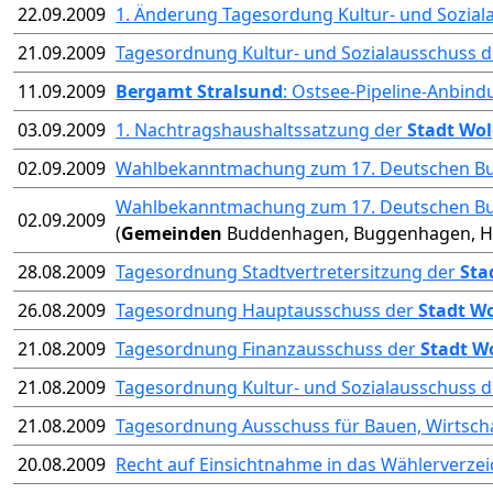
22.09.2009
1. Änderung Tagesordung Kultur- und Sozia
21.09.2009
Tagesordnung Kultur- und Sozialausschuss 
11.09.2009
Bergamt Stralsund
: Ostsee-Pipeline-Anbind
03.09.2009
1. Nachtragshaushaltssatzung der
Stadt Wol
02.09.2009
Wahlbekanntmachung zum 17. Deutschen B
Wahlbekanntmachung zum 17. Deutschen B
02.09.2009
(
Gemeinden
Buddenhagen, Buggenhagen, Hoh
28.08.2009
Tagesordnung Stadtvertretersitzung der
Sta
26.08.2009
Tagesordnung Hauptausschuss der
Stadt W
21.08.2009
Tagesordnung Finanzausschuss der
Stadt W
21.08.2009
Tagesordnung Kultur- und Sozialausschuss 
21.08.2009
Tagesordnung Ausschuss für Bauen, Wirtsch
20.08.2009
Recht auf Einsichtnahme in das Wählerverzei