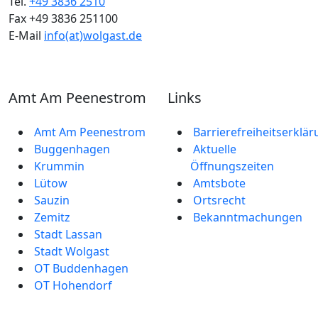
Tel.
+49 3836 2510
Fax +49 3836 251100
E-Mail
info(at)wolgast.de
Amt Am Peenestrom
Links
Amt Am Peenestrom
Barrierefreiheitserklä
Buggenhagen
Aktuelle
Krummin
Öffnungszeiten
Lütow
Amtsbote
Sauzin
Ortsrecht
Zemitz
Bekannt­machungen
Stadt Lassan
Stadt Wolgast
OT Buddenhagen
OT Hohendorf