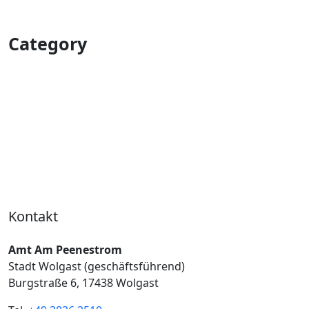
Category
ANIMALS
BUSINESS
DESIGN
LIFESTYLE
NEW
PEOPLE
PHOTOS
SPORTS
TECHNOLOGY
VIDEOS
Kontakt
Amt Am Peenestrom
Stadt Wolgast (geschäftsführend)
Burgstraße 6, 17438 Wolgast