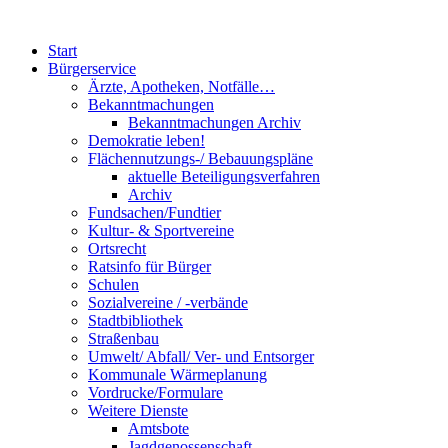
Start
Bürgerservice
Ärzte, Apotheken, Notfälle…
Bekanntmachungen
Bekanntmachungen Archiv
Demokratie leben!
Flächennutzungs-/ Bebauungspläne
aktuelle Beteiligungsverfahren
Archiv
Fundsachen/Fundtier
Kultur- & Sportvereine
Ortsrecht
Ratsinfo für Bürger
Schulen
Sozialvereine / -verbände
Stadtbibliothek
Straßenbau
Umwelt/ Abfall/ Ver- und Entsorger
Kommunale Wärmeplanung
Vordrucke/Formulare
Weitere Dienste
Amtsbote
Jagdgenossenschaft