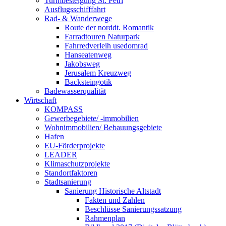
Turmbesteigung St. Petri
Ausflugsschifffahrt
Rad- & Wanderwege
Route der norddt. Romantik
Farradtouren Naturpark
Fahrredverleih usedomrad
Hanseatenweg
Jakobsweg
Jerusalem Kreuzweg
Backsteingotik
Badewasserqualität
Wirtschaft
KOMPASS
Gewerbegebiete/ -immobilien
Wohnimmobilien/ Bebauungsgebiete
Hafen
EU-Förderprojekte
LEADER
Klimaschutzprojekte
Standortfaktoren
Stadtsanierung
Sanierung Historische Altstadt
Fakten und Zahlen
Beschlüsse Sanierungssatzung
Rahmenplan