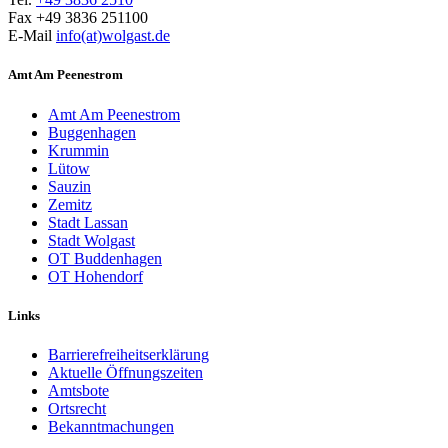
Fax +49 3836 251100
E-Mail
info(at)wolgast.de
Amt Am Peenestrom
Amt Am Peenestrom
Buggenhagen
Krummin
Lütow
Sauzin
Zemitz
Stadt Lassan
Stadt Wolgast
OT Buddenhagen
OT Hohendorf
Links
Barrierefreiheitserklärung
Aktuelle Öffnungszeiten
Amtsbote
Ortsrecht
Bekannt­machungen