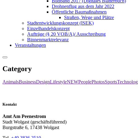
Bildband 2017 (Digitales Blätterbuch)
Drohnenflug aus dem Jahr 2022
Öffentliche Baumaßnahmen
Straßen, Wege und Plätze
Stadtentwicklungskonzept (ISEK)
Einzelhandelskonzept
Aufträge (§ 20 VOB/A)/ Ausschreibung
Binnenmarktrelevanz
Veranstaltungen
Category
Animals
Business
Design
Lifestyle
NEW
People
Photos
Sports
Technolog
Kontakt
Amt Am Peenestrom
Stadt Wolgast (geschäftsführend)
Burgstraße 6, 17438 Wolgast
Tel.
+49 3836 2510