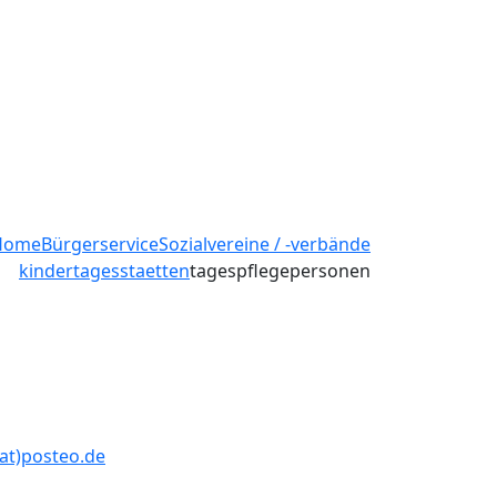
Home
Bürgerservice
Sozialvereine / -verbände
kindertagesstaetten
tagespflegepersonen
at)posteo.de