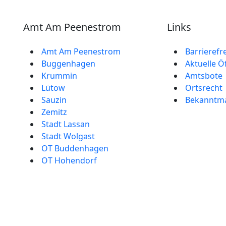
Amt Am Peenestrom
Links
Amt Am Peenestrom
Barrierefr
Buggenhagen
Aktuelle Ö
Krummin
Amtsbote
Lütow
Ortsrecht
Sauzin
Bekannt­
Zemitz
Stadt Lassan
Stadt Wolgast
OT Buddenhagen
OT Hohendorf