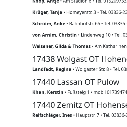
Knop, Antje
• Am Stadion 6 • Tel. 01520973
Krüger, Tanja
• Homeyerstr. 3 • Tel. 03836-
Schröter, Anke
• Bahnhofstr. 66 • Tel. 0383
von Arnim, Christin
• Lindenweg 10 • Tel. 
Weisener, Gilda & Thomas
• Am Katharinenb
17438 Wolgast OT Hohen
Landfadt, Regina
• Wolgaster Str. 8 • Tel.
17440 Lassan OT Pulow
Khan, Kerstin
• Fußsteig 1 • mobil 0173947
17440 Zemitz OT Hohens
Reifschläger, Ines
• Hauptstr. 7 • Tel. 0383