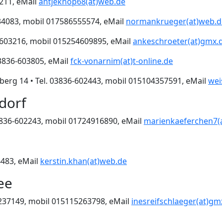
3211, eMail
antjeknop68(at)web.de
234083, mobil 017586555574, eMail
normankrueger(at)web.d
6-603216, mobil 015254609895, eMail
ankeschroeter(at)gmx.
03836-603805, eMail
fck-vonarnim(at)t-online.de
erg 14 • Tel. 03836-602443, mobil 015104357591, eMail
wei
dorf
 03836-602243, mobil 01724916890, eMail
marienkaeferchen7(
4483, eMail
kerstin.khan(at)web.de
ee
6-237149, mobil 015115263798, eMail
inesreifschlaeger(at)gm