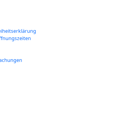
eiheitserklärung
ffnungszeiten
machungen