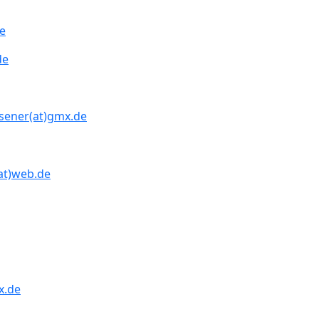
e
de
sener(at)gmx.de
at)web.de
x.de