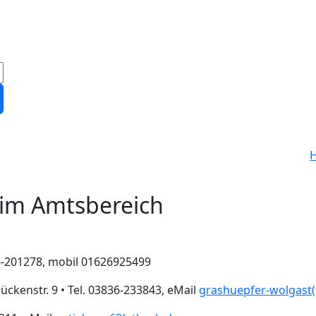
im Amtsbereich
836-201278, mobil 01626925499
ückenstr. 9 • Tel. 03836-233843, eMail
grashuepfer-wolgast(