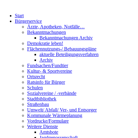
Start
Bürgerservice
Ärzte, Apotheken, Notfälle…
Bekanntmachungen
Bekanntmachungen Archiv
Demokratie leben!
Flächennutzungs-/ Bebauungspläne
aktuelle Beteiligungsverfahren
Archiv
Fundsachen/Fundtier
Kultur- & Sportvereine
Ortsrecht
Ratsinfo für Bürger
Schulen
Sozialvereine / -verbände
Stadtbibliothek
Straßenbau
Umwelt/ Abfall/ Ver- und Entsorger
Kommunale Wärmeplanung
Vordrucke/Formulare
Weitere Dienste
Amtsbote
Jagdgenossenschaft