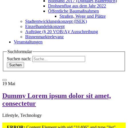
Bildband 2017 (Digitales Blätterbuch)
Drohnenflug aus dem Jahr 2022
Öffentliche Baumaßnahmen
Straßen, Wege und Plätze
Stadtentwicklungskonzept (ISEK)
Einzelhandelskonzept
Aufträge (§ 20 VOB/A)/ Ausschreibung
Binnenmarktrelevanz
Veranstaltungen
Suchformular
Suchen nach:
19
Mai
Dummy Lorem ipsum dolor sit amet,
consectetur
Lifestyle,
Technology
ERROR:
Content Element with uid "11406" and type "list"