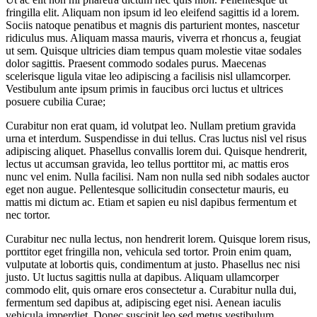
fringilla elit. Aliquam non ipsum id leo eleifend sagittis id a lorem.
Sociis natoque penatibus et magnis dis parturient montes, nascetur
ridiculus mus. Aliquam massa mauris, viverra et rhoncus a, feugiat
ut sem. Quisque ultricies diam tempus quam molestie vitae sodales
dolor sagittis. Praesent commodo sodales purus. Maecenas
scelerisque ligula vitae leo adipiscing a facilisis nisl ullamcorper.
Vestibulum ante ipsum primis in faucibus orci luctus et ultrices
posuere cubilia Curae;
Curabitur non erat quam, id volutpat leo. Nullam pretium gravida
urna et interdum. Suspendisse in dui tellus. Cras luctus nisl vel risus
adipiscing aliquet. Phasellus convallis lorem dui. Quisque hendrerit,
lectus ut accumsan gravida, leo tellus porttitor mi, ac mattis eros
nunc vel enim. Nulla facilisi. Nam non nulla sed nibh sodales auctor
eget non augue. Pellentesque sollicitudin consectetur mauris, eu
mattis mi dictum ac. Etiam et sapien eu nisl dapibus fermentum et
nec tortor.
Curabitur nec nulla lectus, non hendrerit lorem. Quisque lorem risus,
porttitor eget fringilla non, vehicula sed tortor. Proin enim quam,
vulputate at lobortis quis, condimentum at justo. Phasellus nec nisi
justo. Ut luctus sagittis nulla at dapibus. Aliquam ullamcorper
commodo elit, quis ornare eros consectetur a. Curabitur nulla dui,
fermentum sed dapibus at, adipiscing eget nisi. Aenean iaculis
vehicula imperdiet. Donec suscipit leo sed metus vestibulum