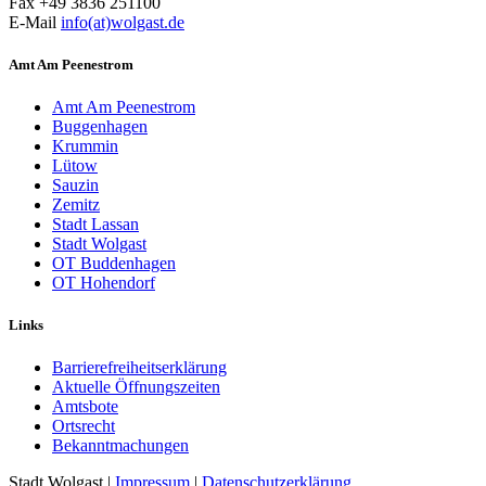
Fax +49 3836 251100
E-Mail
info(at)wolgast.de
Amt Am Peenestrom
Amt Am Peenestrom
Buggenhagen
Krummin
Lütow
Sauzin
Zemitz
Stadt Lassan
Stadt Wolgast
OT Buddenhagen
OT Hohendorf
Links
Barrierefreiheitserklärung
Aktuelle Öffnungszeiten
Amtsbote
Ortsrecht
Bekannt­machungen
Stadt Wolgast |
Impressum
|
Datenschutzerklärung