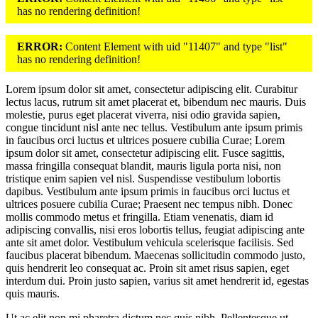
has no rendering definition!
ERROR:
Content Element with uid "11407" and type "list"
has no rendering definition!
Lorem ipsum dolor sit amet, consectetur adipiscing elit. Curabitur
lectus lacus, rutrum sit amet placerat et, bibendum nec mauris. Duis
molestie, purus eget placerat viverra, nisi odio gravida sapien,
congue tincidunt nisl ante nec tellus. Vestibulum ante ipsum primis
in faucibus orci luctus et ultrices posuere cubilia Curae; Lorem
ipsum dolor sit amet, consectetur adipiscing elit. Fusce sagittis,
massa fringilla consequat blandit, mauris ligula porta nisi, non
tristique enim sapien vel nisl. Suspendisse vestibulum lobortis
dapibus. Vestibulum ante ipsum primis in faucibus orci luctus et
ultrices posuere cubilia Curae; Praesent nec tempus nibh. Donec
mollis commodo metus et fringilla. Etiam venenatis, diam id
adipiscing convallis, nisi eros lobortis tellus, feugiat adipiscing ante
ante sit amet dolor. Vestibulum vehicula scelerisque facilisis. Sed
faucibus placerat bibendum. Maecenas sollicitudin commodo justo,
quis hendrerit leo consequat ac. Proin sit amet risus sapien, eget
interdum dui. Proin justo sapien, varius sit amet hendrerit id, egestas
quis mauris.
Ut ac elit non mi pharetra dictum nec quis nibh. Pellentesque ut