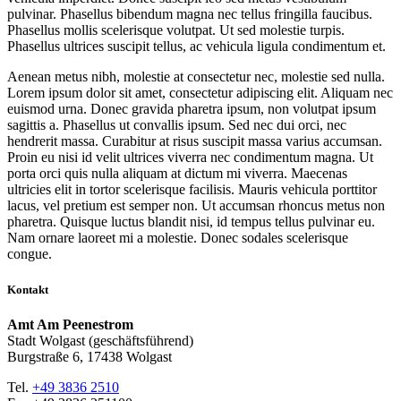
pulvinar. Phasellus bibendum magna nec tellus fringilla faucibus.
Phasellus mollis scelerisque volutpat. Ut sed molestie turpis.
Phasellus ultrices suscipit tellus, ac vehicula ligula condimentum et.
Aenean metus nibh, molestie at consectetur nec, molestie sed nulla.
Lorem ipsum dolor sit amet, consectetur adipiscing elit. Aliquam nec
euismod urna. Donec gravida pharetra ipsum, non volutpat ipsum
sagittis a. Phasellus ut convallis ipsum. Sed nec dui orci, nec
hendrerit massa. Curabitur at risus suscipit massa varius accumsan.
Proin eu nisi id velit ultrices viverra nec condimentum magna. Ut
porta orci quis nulla aliquam at dictum mi viverra. Maecenas
ultricies elit in tortor scelerisque facilisis. Mauris vehicula porttitor
lacus, vel pretium est semper non. Ut accumsan rhoncus metus non
pharetra. Quisque luctus blandit nisi, id tempus tellus pulvinar eu.
Nam ornare laoreet mi a molestie. Donec sodales scelerisque
congue.
Kontakt
Amt Am Peenestrom
Stadt Wolgast (geschäftsführend)
Burgstraße 6, 17438 Wolgast
Tel.
+49 3836 2510