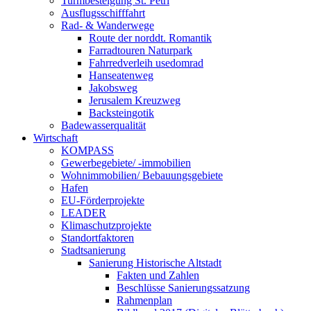
Turmbesteigung St. Petri
Ausflugsschifffahrt
Rad- & Wanderwege
Route der norddt. Romantik
Farradtouren Naturpark
Fahrredverleih usedomrad
Hanseatenweg
Jakobsweg
Jerusalem Kreuzweg
Backsteingotik
Badewasserqualität
Wirtschaft
KOMPASS
Gewerbegebiete/ -immobilien
Wohnimmobilien/ Bebauungsgebiete
Hafen
EU-Förderprojekte
LEADER
Klimaschutzprojekte
Standortfaktoren
Stadtsanierung
Sanierung Historische Altstadt
Fakten und Zahlen
Beschlüsse Sanierungssatzung
Rahmenplan