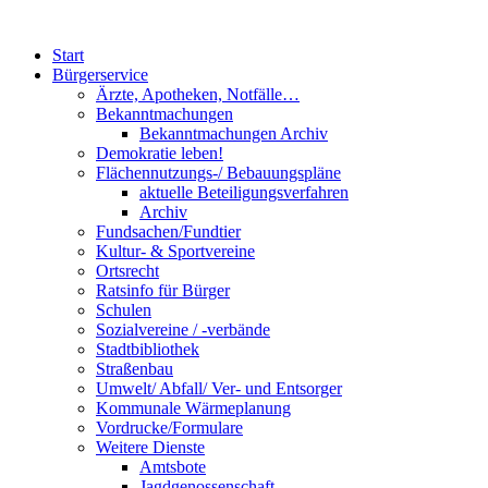
Start
Bürgerservice
Ärzte, Apotheken, Notfälle…
Bekanntmachungen
Bekanntmachungen Archiv
Demokratie leben!
Flächennutzungs-/ Bebauungspläne
aktuelle Beteiligungsverfahren
Archiv
Fundsachen/Fundtier
Kultur- & Sportvereine
Ortsrecht
Ratsinfo für Bürger
Schulen
Sozialvereine / -verbände
Stadtbibliothek
Straßenbau
Umwelt/ Abfall/ Ver- und Entsorger
Kommunale Wärmeplanung
Vordrucke/Formulare
Weitere Dienste
Amtsbote
Jagdgenossenschaft