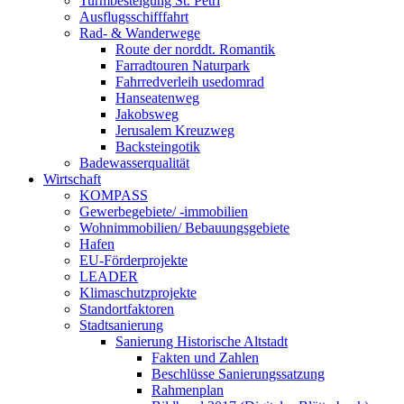
Turmbesteigung St. Petri
Ausflugsschifffahrt
Rad- & Wanderwege
Route der norddt. Romantik
Farradtouren Naturpark
Fahrredverleih usedomrad
Hanseatenweg
Jakobsweg
Jerusalem Kreuzweg
Backsteingotik
Badewasserqualität
Wirtschaft
KOMPASS
Gewerbegebiete/ -immobilien
Wohnimmobilien/ Bebauungsgebiete
Hafen
EU-Förderprojekte
LEADER
Klimaschutzprojekte
Standortfaktoren
Stadtsanierung
Sanierung Historische Altstadt
Fakten und Zahlen
Beschlüsse Sanierungssatzung
Rahmenplan