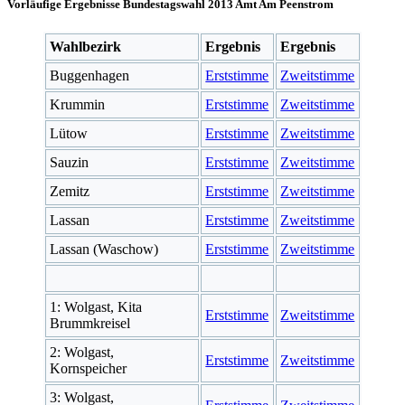
Vorläufige Ergebnisse Bundestagswahl 2013 Amt Am Peenstrom
Wahlbezirk
Ergebnis
Ergebnis
Buggenhagen
Erststimme
Zweitstimme
Krummin
Erststimme
Zweitstimme
Lütow
Erststimme
Zweitstimme
Sauzin
Erststimme
Zweitstimme
Zemitz
Erststimme
Zweitstimme
Lassan
Erststimme
Zweitstimme
Lassan (Waschow)
Erststimme
Zweitstimme
1: Wolgast, Kita
Erststimme
Zweitstimme
Brummkreisel
2: Wolgast,
Erststimme
Zweitstimme
Kornspeicher
3: Wolgast,