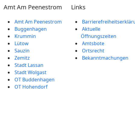
Amt Am Peenestrom
Links
Amt Am Peenestrom
Barrierefreiheitserklä
Buggenhagen
Aktuelle
Krummin
Öffnungszeiten
Lütow
Amtsbote
Sauzin
Ortsrecht
Zemitz
Bekannt­machungen
Stadt Lassan
Stadt Wolgast
OT Buddenhagen
OT Hohendorf