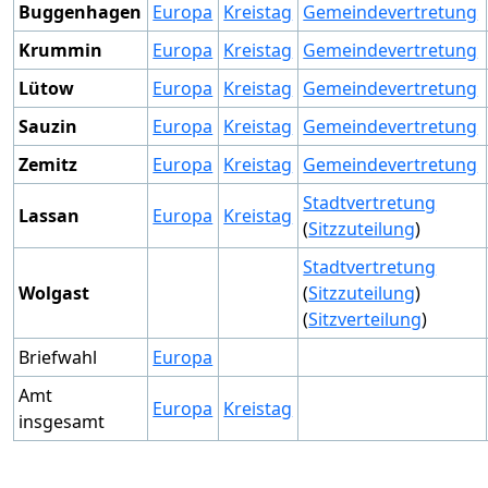
Buggenhagen
Europa
Kreistag
Gemeindevertretung
Krummin
Europa
Kreistag
Gemeindevertretung
Lütow
Europa
Kreistag
Gemeindevertretung
Sauzin
Europa
Kreistag
Gemeindevertretung
Zemitz
Europa
Kreistag
Gemeindevertretung
Stadtvertretung
Lassan
Europa
Kreistag
(
Sitzzuteilung
)
Stadtvertretung
Wolgast
(
Sitzzuteilung
)
(
Sitzverteilung
)
Briefwahl
Europa
Amt
Europa
Kreistag
insgesamt