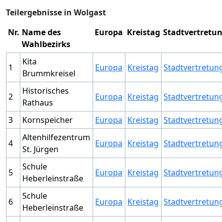
Teilergebnisse in Wolgast
Nr.
Name des
Europa
Kreistag
Stadtvertretu
Wahlbezirks
Kita
1
Europa
Kreistag
Stadtvertretun
Brummkreisel
Historisches
2
Europa
Kreistag
Stadtvertretun
Rathaus
3
Kornspeicher
Europa
Kreistag
Stadtvertretun
Altenhilfezentrum
4
Europa
Kreistag
Stadtvertretun
St. Jürgen
Schule
5
Europa
Kreistag
Stadtvertretun
Heberleinstraße
Schule
6
Europa
Kreistag
Stadtvertretun
Heberleinstraße