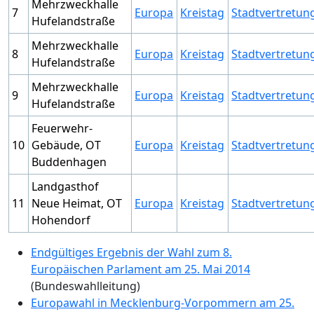
Mehrzweckhalle
7
Europa
Kreistag
Stadtvertretun
Hufelandstraße
Mehrzweckhalle
8
Europa
Kreistag
Stadtvertretun
Hufelandstraße
Mehrzweckhalle
9
Europa
Kreistag
Stadtvertretun
Hufelandstraße
Feuerwehr-
10
Gebäude, OT
Europa
Kreistag
Stadtvertretun
Buddenhagen
Landgasthof
11
Neue Heimat, OT
Europa
Kreistag
Stadtvertretun
Hohendorf
Endgültiges Ergebnis der Wahl zum 8.
Europäischen Parlament am 25. Mai 2014
(Bundeswahlleitung)
Europawahl in Mecklenburg-Vorpommern am 25.