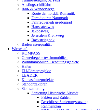
Turmbesteigung St. Petri
Ausflugsschifffahrt
Rad- & Wanderwege
Route der norddt. Romantik
Farradtouren Naturpark
Fahrredverleih usedomrad
Hanseatenweg
Jakobsweg
Jerusalem Kreuzweg
Backsteingotik
Badewasserqualität
Wirtschaft
KOMPASS
Gewerbegebiete/ -immobilien
Wohnimmobilien/ Bebauungsgebiete
Hafen
EU-Förderprojekte
LEADER
Klimaschutzprojekte
Standortfaktoren
Stadtsanierung
Sanierung Historische Altstadt
Fakten und Zahlen
Beschlüsse Sanierungssatzung
Rahmenplan