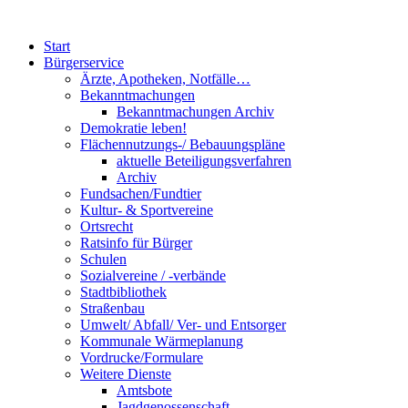
Start
Bürgerservice
Ärzte, Apotheken, Notfälle…
Bekanntmachungen
Bekanntmachungen Archiv
Demokratie leben!
Flächennutzungs-/ Bebauungspläne
aktuelle Beteiligungsverfahren
Archiv
Fundsachen/Fundtier
Kultur- & Sportvereine
Ortsrecht
Ratsinfo für Bürger
Schulen
Sozialvereine / -verbände
Stadtbibliothek
Straßenbau
Umwelt/ Abfall/ Ver- und Entsorger
Kommunale Wärmeplanung
Vordrucke/Formulare
Weitere Dienste
Amtsbote
Jagdgenossenschaft