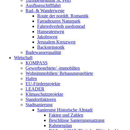
Turmbesteigung St. Petri
Ausflugsschifffahrt
Rad- & Wanderwege
Route der norddt. Romantik
Farradtouren Naturpark
Fahrredverleih usedomrad
Hanseatenweg
Jakobsweg
Jerusalem Kreuzweg
Backsteingotik
Badewasserqualität
Wirtschaft
KOMPASS
Gewerbegebiete/ -immobilien
Wohnimmobilien/ Bebauungsgebiete
Hafen
EU-Förderprojekte
LEADER
Klimaschutzprojekte
Standortfaktoren
Stadtsanierung
Sanierung Historische Altstadt
Fakten und Zahlen
Beschlüsse Sanierungssatzung
Rahmenplan