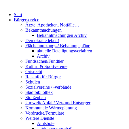
Start
Bürgerservice
Ärzte, Apotheken, Notfälle…
Bekanntmachungen
Bekanntmachungen Archiv
Demokratie leben!
Flächennutzungs-/ Bebauungspläne
aktuelle Beteiligungsverfahren
Archiv
Fundsachen/Fundtier
Kultur- & Sportvereine
Ortsrecht
Ratsinfo für Bürger
Schulen
Sozialvereine / -verbände
Stadtbibliothek
Straßenbau
Umwelt/ Abfall/ Ver- und Entsorger
Kommunale Wärmeplanung
Vordrucke/Formulare
Weitere Dienste
Amtsbote
Jagdgenossenschaft