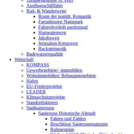
Turmbesteigung St. Petri
Ausflugsschifffahrt
Rad- & Wanderwege
Route der norddt. Romantik
Farradtouren Naturpark
Fahrredverleih usedomrad
Hanseatenweg
Jakobsweg
Jerusalem Kreuzweg
Backsteingotik
Badewasserqualität
Wirtschaft
KOMPASS
Gewerbegebiete/ -immobilien
Wohnimmobilien/ Bebauungsgebiete
Hafen
EU-Förderprojekte
LEADER
Klimaschutzprojekte
Standortfaktoren
Stadtsanierung
Sanierung Historische Altstadt
Fakten und Zahlen
Beschlüsse Sanierungssatzung
Rahmenplan