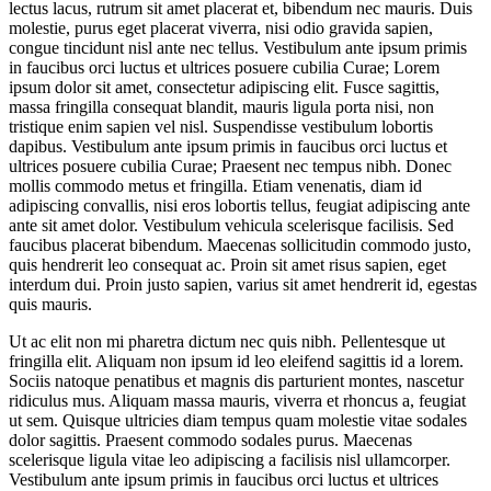
lectus lacus, rutrum sit amet placerat et, bibendum nec mauris. Duis
molestie, purus eget placerat viverra, nisi odio gravida sapien,
congue tincidunt nisl ante nec tellus. Vestibulum ante ipsum primis
in faucibus orci luctus et ultrices posuere cubilia Curae; Lorem
ipsum dolor sit amet, consectetur adipiscing elit. Fusce sagittis,
massa fringilla consequat blandit, mauris ligula porta nisi, non
tristique enim sapien vel nisl. Suspendisse vestibulum lobortis
dapibus. Vestibulum ante ipsum primis in faucibus orci luctus et
ultrices posuere cubilia Curae; Praesent nec tempus nibh. Donec
mollis commodo metus et fringilla. Etiam venenatis, diam id
adipiscing convallis, nisi eros lobortis tellus, feugiat adipiscing ante
ante sit amet dolor. Vestibulum vehicula scelerisque facilisis. Sed
faucibus placerat bibendum. Maecenas sollicitudin commodo justo,
quis hendrerit leo consequat ac. Proin sit amet risus sapien, eget
interdum dui. Proin justo sapien, varius sit amet hendrerit id, egestas
quis mauris.
Ut ac elit non mi pharetra dictum nec quis nibh. Pellentesque ut
fringilla elit. Aliquam non ipsum id leo eleifend sagittis id a lorem.
Sociis natoque penatibus et magnis dis parturient montes, nascetur
ridiculus mus. Aliquam massa mauris, viverra et rhoncus a, feugiat
ut sem. Quisque ultricies diam tempus quam molestie vitae sodales
dolor sagittis. Praesent commodo sodales purus. Maecenas
scelerisque ligula vitae leo adipiscing a facilisis nisl ullamcorper.
Vestibulum ante ipsum primis in faucibus orci luctus et ultrices