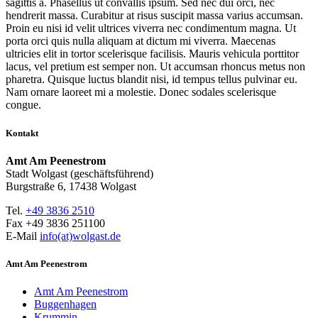
sagittis a. Phasellus ut convallis ipsum. Sed nec dui orci, nec
hendrerit massa. Curabitur at risus suscipit massa varius accumsan.
Proin eu nisi id velit ultrices viverra nec condimentum magna. Ut
porta orci quis nulla aliquam at dictum mi viverra. Maecenas
ultricies elit in tortor scelerisque facilisis. Mauris vehicula porttitor
lacus, vel pretium est semper non. Ut accumsan rhoncus metus non
pharetra. Quisque luctus blandit nisi, id tempus tellus pulvinar eu.
Nam ornare laoreet mi a molestie. Donec sodales scelerisque
congue.
Kontakt
Amt Am Peenestrom
Stadt Wolgast (geschäftsführend)
Burgstraße 6, 17438 Wolgast
Tel.
+49 3836 2510
Fax +49 3836 251100
E-Mail
info(at)wolgast.de
Amt Am Peenestrom
Amt Am Peenestrom
Buggenhagen
Krummin