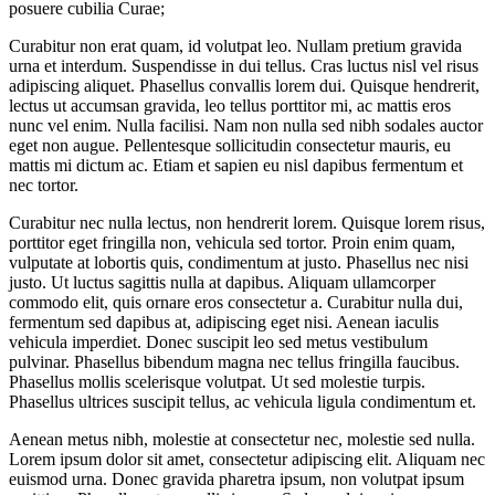
posuere cubilia Curae;
Curabitur non erat quam, id volutpat leo. Nullam pretium gravida
urna et interdum. Suspendisse in dui tellus. Cras luctus nisl vel risus
adipiscing aliquet. Phasellus convallis lorem dui. Quisque hendrerit,
lectus ut accumsan gravida, leo tellus porttitor mi, ac mattis eros
nunc vel enim. Nulla facilisi. Nam non nulla sed nibh sodales auctor
eget non augue. Pellentesque sollicitudin consectetur mauris, eu
mattis mi dictum ac. Etiam et sapien eu nisl dapibus fermentum et
nec tortor.
Curabitur nec nulla lectus, non hendrerit lorem. Quisque lorem risus,
porttitor eget fringilla non, vehicula sed tortor. Proin enim quam,
vulputate at lobortis quis, condimentum at justo. Phasellus nec nisi
justo. Ut luctus sagittis nulla at dapibus. Aliquam ullamcorper
commodo elit, quis ornare eros consectetur a. Curabitur nulla dui,
fermentum sed dapibus at, adipiscing eget nisi. Aenean iaculis
vehicula imperdiet. Donec suscipit leo sed metus vestibulum
pulvinar. Phasellus bibendum magna nec tellus fringilla faucibus.
Phasellus mollis scelerisque volutpat. Ut sed molestie turpis.
Phasellus ultrices suscipit tellus, ac vehicula ligula condimentum et.
Aenean metus nibh, molestie at consectetur nec, molestie sed nulla.
Lorem ipsum dolor sit amet, consectetur adipiscing elit. Aliquam nec
euismod urna. Donec gravida pharetra ipsum, non volutpat ipsum