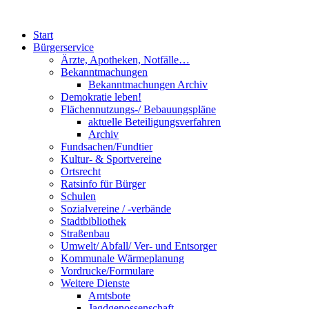
Start
Bürgerservice
Ärzte, Apotheken, Notfälle…
Bekanntmachungen
Bekanntmachungen Archiv
Demokratie leben!
Flächennutzungs-/ Bebauungspläne
aktuelle Beteiligungsverfahren
Archiv
Fundsachen/Fundtier
Kultur- & Sportvereine
Ortsrecht
Ratsinfo für Bürger
Schulen
Sozialvereine / -verbände
Stadtbibliothek
Straßenbau
Umwelt/ Abfall/ Ver- und Entsorger
Kommunale Wärmeplanung
Vordrucke/Formulare
Weitere Dienste
Amtsbote
Jagdgenossenschaft