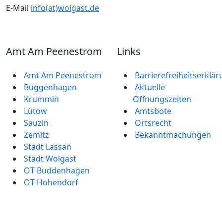
E-Mail
info(at)wolgast.de
Amt Am Peenestrom
Links
Amt Am Peenestrom
Barrierefreiheitserklä
Buggenhagen
Aktuelle
Krummin
Öffnungszeiten
Lütow
Amtsbote
Sauzin
Ortsrecht
Zemitz
Bekannt­machungen
Stadt Lassan
Stadt Wolgast
OT Buddenhagen
OT Hohendorf