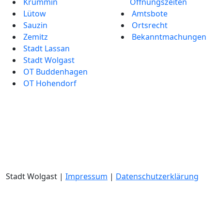
Krummin
Öffnungszeiten
Lütow
Amtsbote
Sauzin
Ortsrecht
Zemitz
Bekannt­machungen
Stadt Lassan
Stadt Wolgast
OT Buddenhagen
OT Hohendorf
Stadt Wolgast |
Impressum
|
Datenschutzerklärung