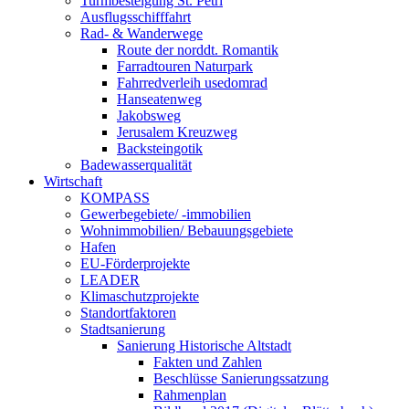
Turmbesteigung St. Petri
Ausflugsschifffahrt
Rad- & Wanderwege
Route der norddt. Romantik
Farradtouren Naturpark
Fahrredverleih usedomrad
Hanseatenweg
Jakobsweg
Jerusalem Kreuzweg
Backsteingotik
Badewasserqualität
Wirtschaft
KOMPASS
Gewerbegebiete/ -immobilien
Wohnimmobilien/ Bebauungsgebiete
Hafen
EU-Förderprojekte
LEADER
Klimaschutzprojekte
Standortfaktoren
Stadtsanierung
Sanierung Historische Altstadt
Fakten und Zahlen
Beschlüsse Sanierungssatzung
Rahmenplan