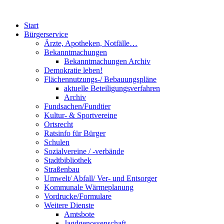
Start
Bürgerservice
Ärzte, Apotheken, Notfälle…
Bekanntmachungen
Bekanntmachungen Archiv
Demokratie leben!
Flächennutzungs-/ Bebauungspläne
aktuelle Beteiligungsverfahren
Archiv
Fundsachen/Fundtier
Kultur- & Sportvereine
Ortsrecht
Ratsinfo für Bürger
Schulen
Sozialvereine / -verbände
Stadtbibliothek
Straßenbau
Umwelt/ Abfall/ Ver- und Entsorger
Kommunale Wärmeplanung
Vordrucke/Formulare
Weitere Dienste
Amtsbote
Jagdgenossenschaft